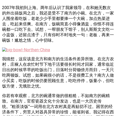
2007年我初到上海。两年后认识了我家领导，在和她无数次
的外出搞饭局之后，我还是受不了南方的小碗。在北方，一家
人围坐着吃饭，老老少少手里都要捧一个大碗，加点热菜进
去，吃起来倍爽。在南方，饭碗简直小得像酒盅，你恨不得连
碗都一口吃下去。试想，一帮朋友下馆子，别人斯斯文文吃一
小盅饭，还留点渣子，
只有你时不时地夹一句：老板，再来一
碗饭！尴尬之情，心中切味。
我猜想，这应该是北方和南方的生活条件差异所致。在北方农
村，庄稼人在农忙时节下地干活要很长时间才回家，通常临近
日出的时候早早的吃饭出门，日落时分荷锄傍月而归，一天只
吃两顿饭。试想，如果碗很小的话，不是很费工夫？南方人做
小买卖，吃饭的时候仍要照顾生意，吃吃停停，饭量小，但吃
饭方便，无饿肚之忧。
你若有幸观察，北方的碗通常做的很粗糙，不如南方的碗精
致。在南方，官窑瓷器文化十分发达，也是一大历史传
统。“粗茶淡饭”一词用在北方农村真是再贴切不过。困苦的经
济条件下，穷苦人对器具异常的珍惜，能省则省。我记得在西