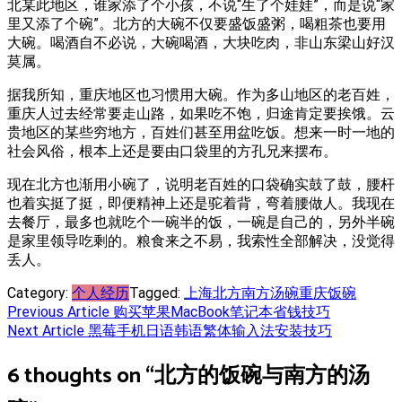
北某此地区，谁家添了个小孩，不说“生了个娃娃”，而是说“家
里又添了个碗”。北方的大碗不仅要盛饭盛粥，喝粗茶也要用
大碗。喝酒自不必说，大碗喝酒，大块吃肉，非山东梁山好汉
莫属。
据我所知，重庆地区也习惯用大碗。作为多山地区的老百姓，
重庆人过去经常要走山路，如果吃不饱，归途肯定要挨饿。云
贵地区的某些穷地方，百姓们甚至用盆吃饭。想来一时一地的
社会风俗，根本上还是要由口袋里的方孔兄来摆布。
现在北方也渐用小碗了，说明老百姓的口袋确实鼓了鼓，腰杆
也着实挺了挺，即便精神上还是驼着背，弯着腰做人。我现在
去餐厅，最多也就吃个一碗半的饭，一碗是自己的，另外半碗
是家里领导吃剩的。粮食来之不易，我索性全部解决，没觉得
丢人。
Category:
个人经历
Tagged:
上海
北方
南方
汤碗
重庆
饭碗
Post
Previous Article
购买苹果MacBook笔记本省钱技巧
Next Article
黑莓手机日语韩语繁体输入法安装技巧
navigation
6 thoughts on “
北方的饭碗与南方的汤