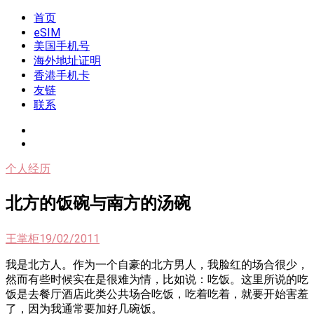
Skip
首页
我是王掌柜
新闻酸菜馆|极客电台|自媒体联盟
to
eSIM
content
美国手机号
海外地址证明
香港手机卡
友链
联系
个人经历
北方的饭碗与南方的汤碗
王掌柜
19/02/2011
我是北方人。作为一个自豪的北方男人，我脸红的场合很少，
然而有些时候实在是很难为情，比如说：吃饭。这里所说的吃
饭是去餐厅酒店此类公共场合吃饭，吃着吃着，就要开始害羞
了，因为我通常要加好几碗饭。