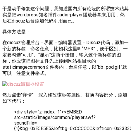
于是动手修复这个问题，我知道国内所有论坛的所谓技术贴其
实是把wordpress知名插件audio-player播放器拿来用用，然
后在discuz后台添加代码引用而已。
具体方法是：
在discuz管理后台－界面－编辑器设置－Discuz代码，添加一
个新的标签，命名任意，比如我这里叫“MP3”，便于区别。一
定要勾选“可用”、“显示”这两个按钮，输入这个新标签的图
标，你应该把图标文件先上传到网站根目录的
staticimagecommon文件夹内，命名任意，以“bb_pod.gif”就
可以，注意文件格式。
然后点击“详情”，深入修改该标签属性。替换内容部分，添加
如下代码：
<div style=”z-index:-1″><EMBED
src=static/image/common/player.swf?
soundFile=
{1}&bg=0xE5E5E5&leftbg=0xCCCCCC&lefticon=0x33333