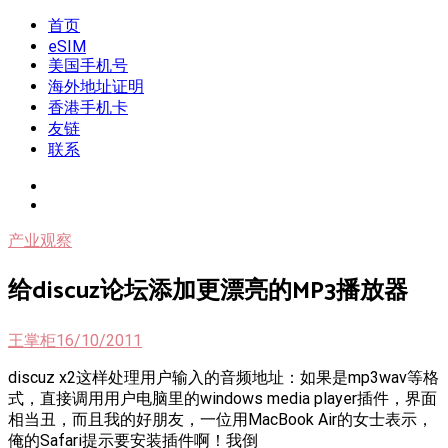
Skip
首页
我是王掌柜
新闻酸菜馆|极客电台|自媒体联盟
to
eSIM
content
美国手机号
海外地址证明
香港手机卡
友链
联系
产业观察
给discuz论坛添加更漂亮的MP3播放器
王掌柜
16/10/2011
discuz x2这样处理用户输入的音频地址：如果是mp3wav等格
式，直接调用用户电脑里的windows media player插件，界面
相当丑，而且我的好朋友，一位用MacBook Air的女士表示，
俺的Safari提示要安装插件啊！我倒