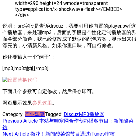
width=290 height=24 wmode=transparent
type=application/x-shockwave-flash></EMBED>
</div>
说明：src字段是告诉discuz，我要引用你内置的player.swf这
个播放器，来处理mp3，后面的字段是个性化定制播放器的界
面各部分颜色，我已经修改成了默认的配色方案，显示出来很
漂亮的，小清新风格。如果你重口味，可自行修改。
你还要输入一个“例子”：
[mp3]mp3地址[/mp3]
下面几个参数可自定修改，然后保存即可。
网页显示效果
参见这里
。
Category:
产业观察
Tagged:
Discuz
MP3
播放器
Post
Previous Article
本站与哇塞网合作创办播客节目：新闻酸菜
馆
navigation
Next Article
撒花！新闻酸菜馆节目通过iTunes审核