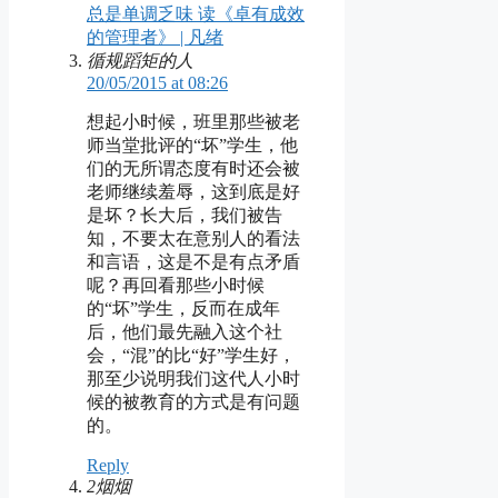
总是单调乏味 读《卓有成效
的管理者》 | 凡绪
循规蹈矩的人
20/05/2015 at 08:26
想起小时候，班里那些被老
师当堂批评的“坏”学生，他
们的无所谓态度有时还会被
老师继续羞辱，这到底是好
是坏？长大后，我们被告
知，不要太在意别人的看法
和言语，这是不是有点矛盾
呢？再回看那些小时候
的“坏”学生，反而在成年
后，他们最先融入这个社
会，“混”的比“好”学生好，
那至少说明我们这代人小时
候的被教育的方式是有问题
的。
Reply
2烟烟