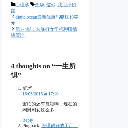
Categories
Tags
心理学
余华
,
信仰
,
我胆小如
鼠
digitalocean最新优惠码赠送10美
元
第174期：从暴打女司机聊聊情
绪管理
4 thoughts on “一生所
惧”
壁虎
16/05/2015 at 17:10
害怕的还有孤独啊，现在的
剩男剩女这么多
Reply
Pingback:
管理得好的工厂，