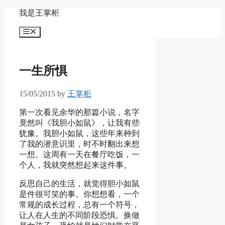
Skip
我是王掌柜
to
content
Menu
一生所惧
15/05/2015
by
王掌柜
第一次看见余华的那篇小说，名字
竟然叫《我胆小如鼠》，让我有些
犹豫。我胆小如鼠，这些年来种到
了我的潜意识里，时不时翻出来想
一想。这周有一天在餐厅吃饭，一
个人，我就突然想起来这件事。
反思自己的生活，就觉得胆小如鼠
是件很可笑的事。你想想看，一个
常规的成长过程，总有一个符号，
让人在人生的不同阶段恐惧。换做