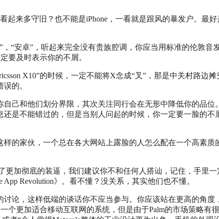
这看起来多守旧？也不能是iPhone，一看就是跟风的暴发户。最好
”，“安卓”，听起来完全没有贵族腔调，你应当用标准的伦敦音
懂，一定要及时表示你的不屑。
csson X10”的时候，一定不能将X念成“叉”，那是中关村路边
错误的。
你自己和他们划分界限，其次关注同行会在无形中降低你的品位
息还是不能错过的，但是当别人问起的时候，你一定要一脸的不
这样的家伙，一个总在各大网站上露脸的人怎么配在一个高素质
。为了更加彻底的装逼，我们建议你不和任何人搭讪，记住，手里一
ntlines of the App Revolution》。看不懂？没关系，其实他们也不懂。
的讨论，这样低端的谈话你不应当参与。你应该站在更高的角度
是一个更加适合移动互联网的系统，但是由于Palm的市场策略有