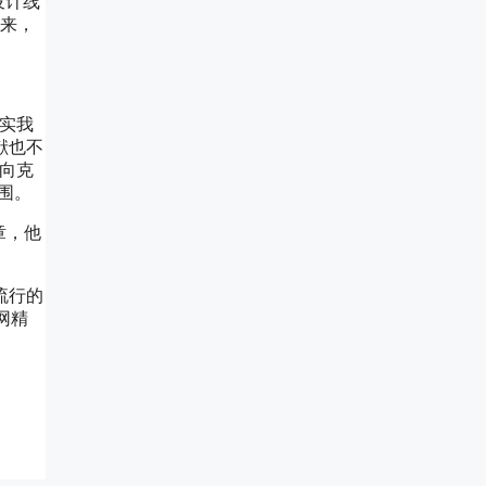
设计线
一来，
实我
献也不
向克
围。
章，他
流行的
网精