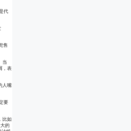
是代
发
摊兜售
。当
屑，表
的人嘴
定要
，比如
很大的