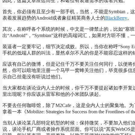
因此，这篇文章应运而生，和诸位有装逼需求的读者共勉。
首先，你必须有且至少有一部手机，当然，不能是Symbian，
表着发展趋势的Android或者象征精英商务人士的
BlackBerry
。
其次，在称呼各个系统的时候，中文是一律禁止的，比如“塞班
出“Android”，“Symbian”这样的高端词汇，如果对方听不
装逼者一定要牢记，细节决定成败。所以，当你在称呼“Sony Eri
手机的低端人群的叫法，显然卓尔不凡的你是不能容忍这样的
应该有自己的微博，但是记住千万不要关注任何同行，以便将
然，你可以暗地里注册一个马甲一窝蜂关注他们，毕竟很多信
示自己丝毫没有听说过他们。
当大家都在谈论业内人士的时候，你千万不要提起诸如李开复
里出现呢？你应该从雷军和他的小米团队谈起。
不要去任何咖啡馆，除了M2Cafe，这是业内人士的聚集地
拿着一本《Mobilize: Strategies for Success from the Fro
当别人谈论某几部特定机型的时候：保持微笑，不要加入他们
说，谈论手机厂商或者操作系统层面。你可以说“其实WebOS