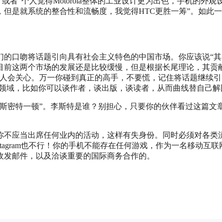
者“个人觉得Motorola整体的工业设计更为出色，手机的外观
但是就系统的整合性和流畅度，我觉得HTC更胜一筹”。如此
们的口吻将话题引向具有社会主义特色的中国市场。你应该说“其
目前这两个市场的发展还是比较缓慢，但是根据长尾理论，其贡
没人会关心。万一你碰到真正的高手，不要慌，记住将话题继续引
的领域，比如你可以谈作者，谈出版，谈读者，从而曲线替自己解
斯密特一顿”。李斯特是谁？别担心，只要你的伙伴看过这篇文
你不应当出席任何业内的活动，这样有失身份。同时必须对各类
stagram也不行！你的手机不能存在任何游戏，作为一名移动互联
收发邮件，以及洽谈重要的国际商务合作的。