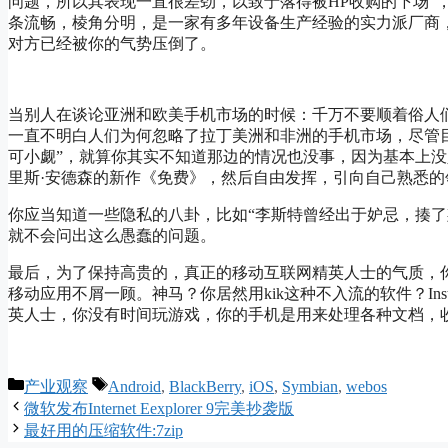
问题，所以其表现一直很差劲，以致于落得被HP收购的下场”，或
条流畅，棱角分明，是一家有多年设备生产经验的实力派厂商，
对方已经被你的气势压倒了。
当别人在谈论亚洲和欧美手机市场的时候：千万不要顺着俗人
一直不明白人们为何忽略了拉丁美洲和非洲的手机市场，尽管
可小觑”，就算你其实不知道那边的情况也没事，因为基本上
里斯·安德森的新作《免费》，然后自由发挥，引向自己熟悉
你应当知道一些隐私的八卦，比如“李斯特曾经出于妒忌，揍了
就不会问出这么愚蠢的问题。
最后，为了保持高贵的，真正的移动互联网精英人士的气质，
移动应用不屑一顾。神马？你居然用kik这种不入流的软件？In
英人士，你没有时间玩游戏，你的手机是用来处理各种文档，
Categories
Tags
产业观察
Android
,
BlackBerry
,
iOS
,
Symbian
,
webos
微软发布Internet Eexplorer 9完美抄袭版
最好用的压缩软件:7zip