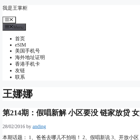
Skip
我是王掌柜
to
content
Menu
Menu
首页
eSIM
美国手机号
海外地址证明
香港手机卡
友链
联系
王娜娜
第214期：假唱新解 小区要没 链家放贷 
28/02/2016
by
anding
本期话题： 1、爸爸去哪儿不拍啦！ 2、假唱新说 3、开放小区