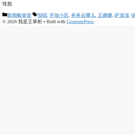
怪胎
Categories
Tags
新闻酸菜馆
假唱
,
开放小区
,
爸爸去哪儿
,
王娜娜
,
萨顶顶
,
© 2026 我是王掌柜
• Built with
GeneratePress