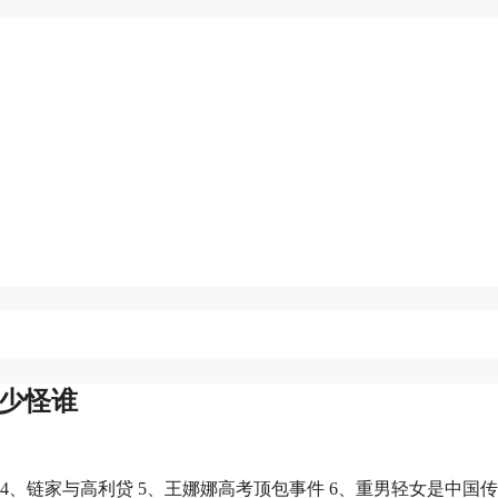
女少怪谁
 4、链家与高利贷 5、王娜娜高考顶包事件 6、重男轻女是中国