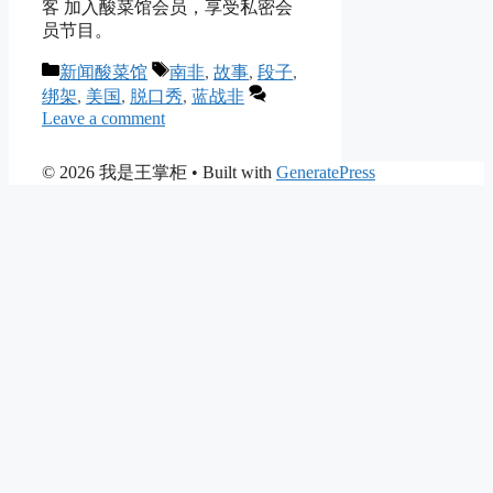
客 加入酸菜馆会员，享受私密会
员节目。
Categories
Tags
新闻酸菜馆
南非
,
故事
,
段子
,
绑架
,
美国
,
脱口秀
,
蓝战非
Leave a comment
© 2026 我是王掌柜
• Built with
GeneratePress