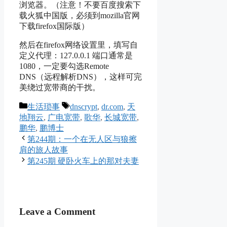
浏览器。（注意！不要百度搜索下
载火狐中国版，必须到mozilla官网
下载firefox国际版）
然后在firefox网络设置里，填写自
定义代理：127.0.0.1 端口通常是
1080，一定要勾选Remote
DNS（远程解析DNS），这样可完
美绕过宽带商的干扰。
Categories
Tags
生活琐事
dnscrypt
,
dr.com
,
天
地翔云
,
广电宽带
,
歌华
,
长城宽带
,
鹏华
,
鹏博士
第244期：一个在无人区与狼擦
肩的旅人故事
第245期 硬卧火车上的那对夫妻
Leave a Comment