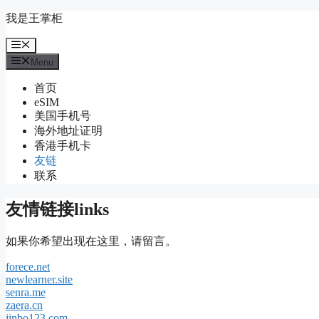
Skip
我是王掌柜
to
content
Menu
Menu
首页
eSIM
美国手机号
海外地址证明
香港手机卡
友链
联系
友情链接links
如果你希望出现在这里，请留言。
forece.net
newlearner.site
senra.me
zaera.cn
jinbo123.com