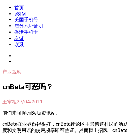
Skip
首页
我是王掌柜
新闻酸菜馆|极客电台|自媒体联盟
to
eSIM
content
美国手机号
海外地址证明
香港手机卡
友链
联系
产业观察
cnBeta可恶吗？
王掌柜
27/04/2011
咱们来聊聊cnBeta资讯站。
cnBeta在业界做得很好，cnBeta评论区里景德镇村民的活跃
度和文明用语的使用频率即可佐证。然而树上招风，cnBeta