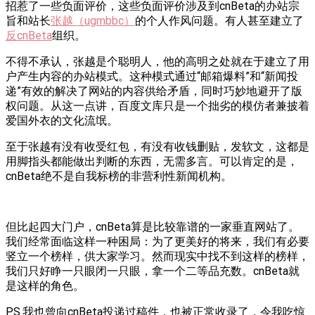
招惹了一些负面评价，这些负面评价涉及到cnBeta的办站宗
旨和站长
张越（ugmbbc）
的个人作风问题。有人甚至建立了
反cnBeta
组织。
不得不承认，张越是个聪明人，他的高明之处就在于建立了用
户产生内容的办站模式。这种模式通过“邮箱爆料”和“新闻投
递”有效的解决了网站的内容供给矛盾，同时巧妙地避开了版
权问题。从这一点讲，百度文库只是一个拙劣的模仿者兼披着
爱国外衣的文化流氓。
至于张越有没有收受红包，有没有收钱删贴，发软文，这都是
用脚指头都能做出判断的东西，无需多言。可以肯定的是，
cnBeta绝不是自我标榜的非营利性新闻机构。
但比起四大门户，cnBeta算是比较靠谱的一家垂直网站了。
我们经常面临这样一种困局：为了更美好的将来，我们有必要
竖立一个榜样，供大家学习。然而现实中找不到这样的榜样，
我们只好睁一只眼闭一只眼，拿一个二等品充数。cnBeta就
是这样的角色。
PS.我也曾向cnBeta投递过稿件，也被正常收录了，令我吃惊