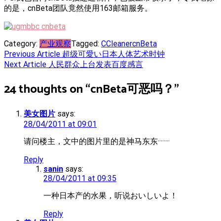
的是，cnBeta团队竟然使用163邮箱服务。
Category:
产业观察
Tagged:
CCleaner
cnBeta
Post
Previous Article
超级可愛い日本人体艺术时钟
Next Article
人民群众上台发表百度感言
navigation
24 thoughts on “
cnBeta可恶吗？
”
美女图片
says:
28/04/2011 at 09:01
请问楼主，文中的图片里的是神马东东········
Reply
sanin
says:
28/04/2011 at 09:35
一种日本产的水果，听说おいしいよ！
Reply