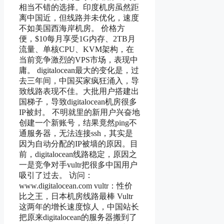
相当不错的选择。印度机房虽然距
离中国近，但线路并未优化，速度
不如美国西海岸机房。 价格方
便，$10每月享受1G内存、2TB月
流量、单核CPU、KVM架构，在
当前竞争激烈的VPS市场，表现中
庸。 digitalocean最大的变化是，过
去三年间，中国买家疯狂涌入，导
致线路表现不佳。大批用户搭建出
国梯子，导致digitalocean机房很多
IP被封。 不明就里的新用户兴奋地
创建一个新账号，结果竟然ping不
通服务器，无法连接ssh，其实是
因为自动分配的IP被墙的原因。目
前，digitalocean线路稳定，原因之
一是竞争对手vultr把很多中国用户
吸引了过去。 访问：
www.digitalocean.com vultr：性价
比之王，日本机房线路最棒 Vultr
这两年的增长速度惊人，中国站长
把原来digitalocean的服务器搬到了