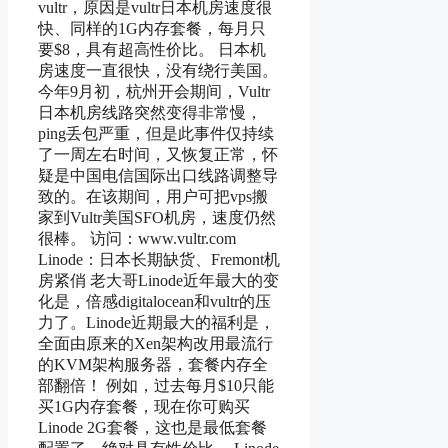
vultr，原因是vultr日本机房速度很
快、同样的1G内存套餐，每月只
要$8，具有超高性价比。 日本机
房速度一直很快，没有绕行美国。
今年9月初，杭州开会期间，Vultr
日本机房线路突然变得非常慢，
ping丢包严重，但是此事件仅持续
了一周左右时间，又恢复正常，怀
疑是中国电信国际出口线路调整导
致的。在该期间，用户可把vps搬
家到Vultr美国SFO机房，速度仍然
很棒。 访问：www.vultr.com
Linode：日本长期缺货、Fremont机
房紧俏 老大哥Linode近年最大的变
化是，倍感digitalocean和vultr的压
力了。Linode近期最大的福利是，
全面由原来的Xen架构改用最流行
的KVM架构服务器，套餐内存全
部翻倍！ 例如，过去每月$10只能
买1G内存套餐，现在你可购买
Linode 2G套餐，这也是最低套餐