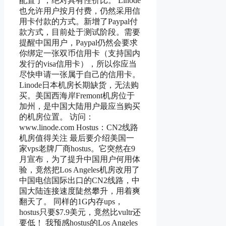
配置了，绝对具有性价比。 Linode
也允许用户按月付费，仍然采用信
用卡付款的方式。新增了Paypal付
款方式，目前处于测试阶段。需要
提醒中国用户，Paypal仍然会要求
你绑定一张双币信用卡（支持国内
发行的visa信用卡），所以你应当
尽快申请一张属于自己的信用卡。
Linode日本机房长期缺货，无法购
买。美国西海岸Fremont机房位于
加州，是中国大陆用户最应当购买
的机房位置。 访问：
www.linode.com Hostus：CN2线路
机房值得关注 最后要介绍美国一
家vps老牌厂商hostus。它突然在9
月宣布，为了提升中国用户何用体
验，竟然把Los Angeles机房改用了
中国电信国际出口的CN2线路，中
国大陆连接速度陡然攀升，用着爽
翻天了。 同样的1G内存ups，
hostus只要$7.9美元，竟然比vultr还
要低！ 我预感hostus的Los Angeles