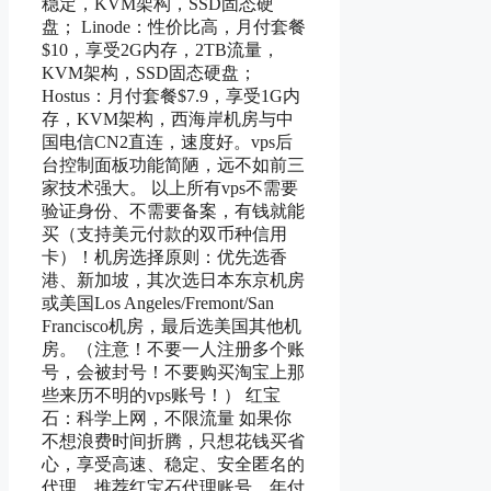
稳定，KVM架构，SSD固态硬
盘； Linode：性价比高，月付套餐
$10，享受2G内存，2TB流量，
KVM架构，SSD固态硬盘；
Hostus：月付套餐$7.9，享受1G内
存，KVM架构，西海岸机房与中
国电信CN2直连，速度好。vps后
台控制面板功能简陋，远不如前三
家技术强大。 以上所有vps不需要
验证身份、不需要备案，有钱就能
买（支持美元付款的双币种信用
卡）！机房选择原则：优先选香
港、新加坡，其次选日本东京机房
或美国Los Angeles/Fremont/San
Francisco机房，最后选美国其他机
房。（注意！不要一人注册多个账
号，会被封号！不要购买淘宝上那
些来历不明的vps账号！） 红宝
石：科学上网，不限流量 如果你
不想浪费时间折腾，只想花钱买省
心，享受高速、稳定、安全匿名的
代理，推荐红宝石代理账号，年付