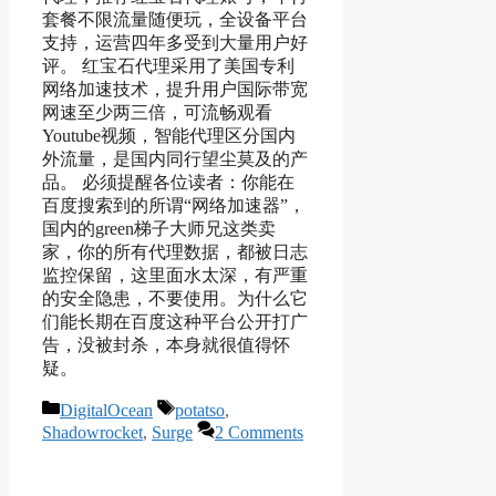
套餐不限流量随便玩，全设备平台
支持，运营四年多受到大量用户好
评。 红宝石代理采用了美国专利
网络加速技术，提升用户国际带宽
网速至少两三倍，可流畅观看
Youtube视频，智能代理区分国内
外流量，是国内同行望尘莫及的产
品。 必须提醒各位读者：你能在
百度搜索到的所谓“网络加速器”，
国内的green梯子大师兄这类卖
家，你的所有代理数据，都被日志
监控保留，这里面水太深，有严重
的安全隐患，不要使用。为什么它
们能长期在百度这种平台公开打广
告，没被封杀，本身就很值得怀
疑。
Categories
Tags
DigitalOcean
potatso
,
Shadowrocket
,
Surge
2 Comments