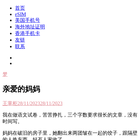
Skip
首页
to
我是王掌柜
新闻酸菜馆|极客电台|自媒体联盟
eSIM
content
美国手机号
海外地址证明
香港手机卡
友链
联系
梦
亲爱的妈妈
王掌柜
28/11/2023
28/11/2023
我在做语文试卷，苦苦挣扎，三个字数要求很长的文章，没有
时间写。
妈妈在破旧的房子里，她翻出来两团皱在一起的饺子，跟隔壁
的人换东西，好歹人家收了。