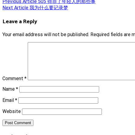
Post
Previous Article
505 得罪了年轻人的那些事
Next Article
我为什么要记录梦
navigation
Leave a Reply
Your email address will not be published.
Required fields are
Comment
*
Name
*
Email
*
Website
Post Comment