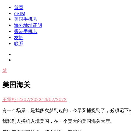
Skip
首页
我是王掌柜
新闻酸菜馆|极客电台|自媒体联盟
to
eSIM
content
美国手机号
海外地址证明
香港手机卡
友链
联系
梦
美国海关
王掌柜
14/07/2022
14/07/2022
有一个场景，是我多次梦到过的，今早又捕捉到了，必须记下
我和别人搭机入境美国，在一个宽大的美国海关大厅。