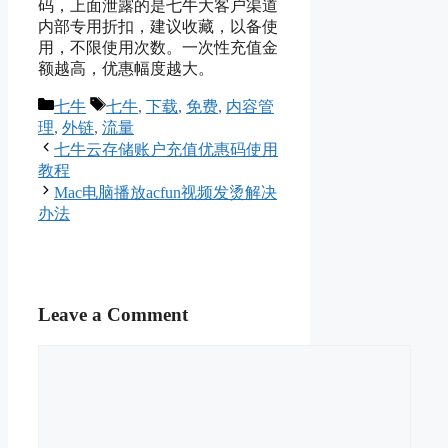
码，上面泄露的是七牛大客户渠道
内部专用折扣，建议收藏，以备使
用，不限使用次数。一次性充值金
额越高，优惠幅度越大。
Categories
Tags
七牛
七牛
,
下载
,
免费
,
内容管
理
,
外链
,
流量
七牛云存储账户充值优惠码使用
教程
Mac电脑播放acfun视频发烫解决
办法
Leave a Comment
Comment