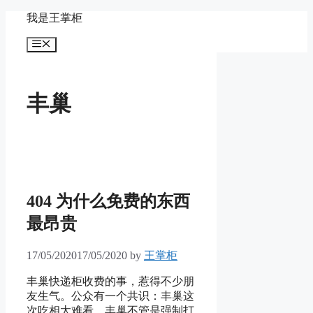
Skip
我是王掌柜
to
content
Menu
丰巢
404 为什么免费的东西
最昂贵
17/05/2020
17/05/2020
by
王掌柜
丰巢快递柜收费的事，惹得不少朋
友生气。公众有一个共识：丰巢这
次吃相太难看。丰巢不管是强制打