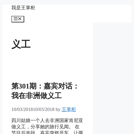
Skip
我是王掌柜
to
content
Menu
义工
第301期：嘉宾对话：
我在非洲做义工
10/03/2018
10/03/2018
by
王掌柜
四川姑娘一个人去非洲国家肯尼亚
做义工，分享她的旅行见闻。 在
节目后半段，嘉宾突然开车，让两