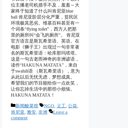
位主播老司机措手不及，羞羞～大
家终于知道了什么叫肯尼亚blue
ball 肯尼亚阶层分化严重，贫民区
环境极其恶劣。维基百科甚至有一
个词条“flying toilet”，西方人把那
里的厕所叫“会飞的厕所”。 肯尼亚
官方语言是斯瓦希里语、英语。在
电影《狮子王》出现过一句非常著
名的斯瓦希里语：哈库那玛塔塔。
这是一句古老而神奇的非洲谚语，
读作“HAKUNA MATATA”，来自
于swahili语 （斯瓦希里语），意为
从此以后无忧无虑，梦想成真。
希望我们的节目能给你一点欢笑，
让你忘掉生活中的那些小烦恼。
HAKUNA MATATA！
Categories
Tags
新闻酸菜馆
NGO
,
义工
,
公益
,
肯尼亚
,
雅安
,
非洲
Leave a
comment