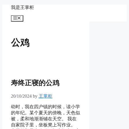
Skip
我是王掌柜
to
content
Menu
公鸡
寿终正寝的公鸡
20/10/2024
by
王掌柜
幼时，我在四户镇的时候，读小学
的年纪。某个夏天的傍晚，天色似
被，柔和地渐渐铺在天空。 我在
自家院子里，坐板凳上写作业。