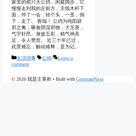
家里的那只大公鸡，闲庭阔步，它
慢慢走到我的左前方，天线木杆下
面，停了一会，转个头，一歪，倒
下，走了。 善哉！ 公鸡为纯阳辟
邪之禽，啄食阴湿邪物，大无畏，
气宇轩昂。身披五彩，精气神具
足，令人赞赏。 近三十年已过，
此景难忘，触动难释，是为记。
Categories
Tags
生活琐事
公鸡
Leave a
comment
© 2026 我是王掌柜
• Built with
GeneratePress