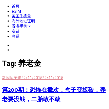
Skip
首页
我是王掌柜
新闻酸菜馆|极客电台|自媒体联盟
to
eSIM
content
美国手机号
海外地址证明
香港手机卡
友链
联系
Tag:
养老金
新闻酸菜馆
22/11/2015
22/11/2015
第200期：恐怖在撒欢，盒子变板砖，养
老要没钱，二胎敢不敢