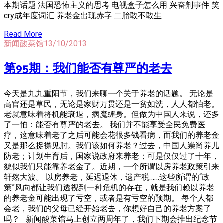
本期话题 法国恐怖主义的思考 电视盒子怎么用 兴奋剂事件 笑
cry成年度词汇 养老金出现赤字 二胎敢不敢生
Read More
新闻酸菜馆
13/10/2013
第95期：我们能否有尊严的老去
今天是九九重阳节，我们来聊一个关于养老的话题。 无论是
高官还是草民，无论是家财万贯还是一贫如洗，人人都怕老。
老就意味着将机能衰退，病魔缠身。但做为中国人来说，还多
了一怕：能否有尊严的老去。 我们并不能享受全民免费医
疗，这意味着老了之后可能会花很多钱看病，而我们的养老金
又是那么捉襟见肘。我们该如何养老？过去，中国人崇尚养儿
防老；计划生育后，国家说政府来养老；可是仅仅过了十年，
貌似我们只能靠养老金了。近期，一个所谓以房养老政策引来
轩然大波。 以房养老，延迟退休，遗产税……这些所谓的“政
策”风向都让我们透视到一种危机的存在，就是我们赖以养老
的养老金可能出现了亏空，或者是有亏空的预期。 每个人都
会老，我们的父母已经开始老去，你想好自己的养老方案了
吗？ 新闻酸菜馆马上创立两周年了，我们下期会推出纪念节