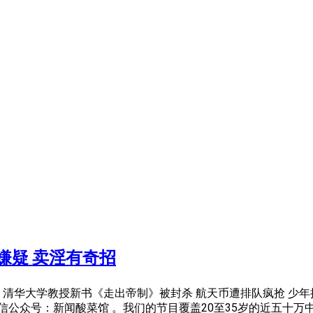
嫌疑 卖淫有奇招
 清华大学教授新书《走出帝制》被封杀 航天币遭排队疯抢 少年
信公众号：新闻酸菜馆 。我们的节目覆盖20至35岁的近五十