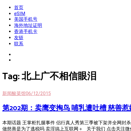
Skip
首页
我是王掌柜
新闻酸菜馆|极客电台|自媒体联盟
to
eSIM
content
美国手机号
海外地址证明
香港手机卡
友链
联系
Tag:
北上广不相信眼泪
新闻酸菜馆
06/12/2015
第202期：卖鹰变掏鸟 哺乳遭吐槽 慈善惹
本期话题 王掌柜扎腿事件 侣行真人秀第三季被下架并全网封杀
做慈善是为了逃税吗 卖淫搞上互联网＋ 关于我们 点击关注微