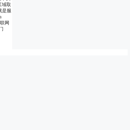
区域取
就是服
a
互联网
入门