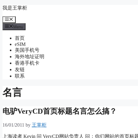
Skip
我是王掌柜
to
content
Menu
Menu
首页
eSIM
美国手机号
海外地址证明
香港手机卡
友链
联系
名言
电驴VeryCD首页标题名言怎么搞？
16/01/2011
by
王掌柜
上海读者 Kevin 问 VeryCD网站负责人 问：你们网站