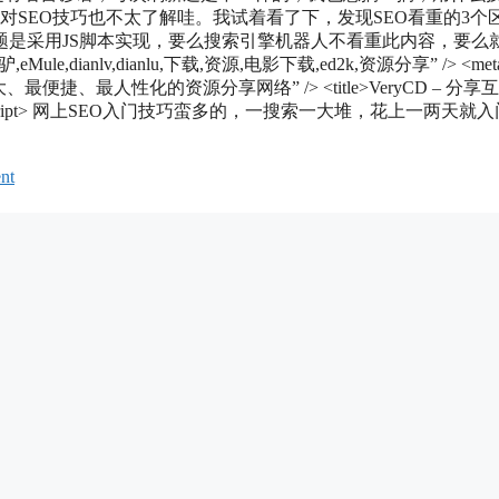
的，对SEO技巧也不太了解哇。我试着看了下，发现SEO看重的3个
是采用JS脚本实现，要么搜索引擎机器人不看重此内容，要么
le,dianlv,dianlu,下载,资源,电影下载,ed2k,资源分享” /> <met
便捷、最人性化的资源分享网络” /> <title>VeryCD – 分享
s/title.saying”></script> 网上SEO入门技巧蛮多的，一搜索一大堆，花上一两天就
nt