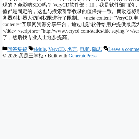
现的？会影响SEO吗？ VeryCD软件部：Hi，我是软件部门
值都是固定的，这也与搜索引擎收录的值保持一致。而动态标题
务器对机器人访问权限进行了限制。 <meta content=”VeryCD,电驴,eMu
content=”互联网资源分享平台，通过电驴软件给用户提供最庞大、最
</title> <script src=”http://www.verycd.com/static
了，然后找专业人士逐步提高。
Categories
Tags
问答集锦
eMule
,
VeryCD
,
名言
,
电驴
,
隐志
Leave a comme
© 2026 我是王掌柜
• Built with
GeneratePress