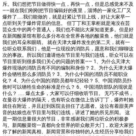
斥。我们想把节目做得快一点，再快一点，但是总感觉来不及
——就在我们刚刚把节目编辑好的夜里，淄博的一家化工厂又
爆炸了……我们能做的，就是赶紧让节目上线，好让大家早一
点听到关于爆炸背后的信息。 但丁丁和王掌柜就是淹没在芸
芸众生中的两个普通人，我们也不能比大家知道更多。但是好
在新闻酸菜馆有那么多分布在全世界各地的酸菜鱼，他们就是
我们的耳朵和眼睛。 就在天津大爆炸发生的第二天，就有一
位听众联系我们，他是一位现役的消防兵，愿意和我们聊聊这
次的事故。所以我们邀请他在节目里与我们连线，听众可以在
节目里听到很多我们关心的问题的答案—— 1、为什么天津大
爆炸现场的消防员有不同的编制和身份？ 2、为什么天津大爆
炸会牺牲那么多消防员？ 3、为什么中国的消防员不能职业
化？ 4、为什么中国的消防员都年纪轻轻？ 5、中国消防员扑
救时可以牺牲生命的标准是什么？ 6、中国消防部队的现状是
什么？ …… 爆点太多，大家可以仔细收听节目。 无巧不成书，
在曼谷大爆炸的隔天，也有听众在微信上告诉丁丁，爆炸时她
就住在附近，并且赶到医院去担任了志愿者。这位有着甜美声
音的姑娘也在节目里与我们连线，讲述了她的所见所闻。 这
是一期信息量很大的节目，非常感谢我们两位听众的积极参
与。新闻酸菜馆一直都向全世界的听众敞开大门，欢迎大家把
你了解的新闻真相、新闻背景和你独特的人生经历分享给我们