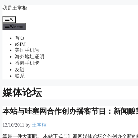
Skip
我是王掌柜
to
content
Menu
Menu
首页
eSIM
美国手机号
海外地址证明
香港手机卡
友链
联系
媒体论坛
本站与哇塞网合作创办播客节目：新闻酸
13/10/2011
by
王掌柜
算是一件大事吧。 本站正式与哇塞网媒体论坛合作创办全新的播