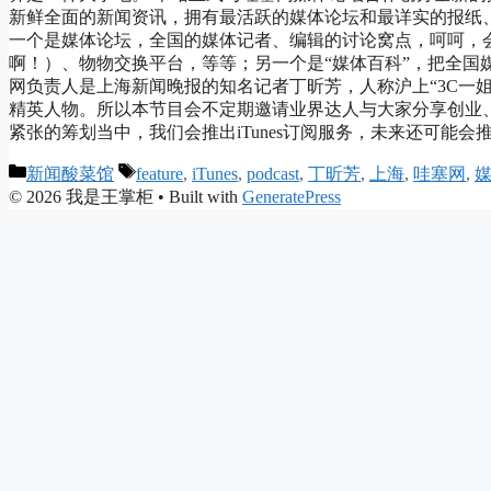
新鲜全面的新闻资讯，拥有最活跃的媒体论坛和最详实的报纸、
一个是媒体论坛，全国的媒体记者、编辑的讨论窝点，呵呵，
啊！）、物物交换平台，等等；另一个是“媒体百科”，把全国
网负责人是上海新闻晚报的知名记者丁昕芳，人称沪上“3C一姐
精英人物。所以本节目会不定期邀请业界达人与大家分享创业
紧张的筹划当中，我们会推出iTunes订阅服务，未来还可能
Categories
Tags
新闻酸菜馆
feature
,
iTunes
,
podcast
,
丁昕芳
,
上海
,
哇塞网
,
© 2026 我是王掌柜
• Built with
GeneratePress