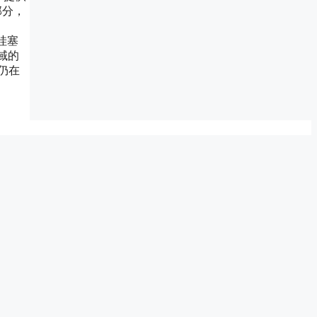
部分，
哇塞
域的
仍在