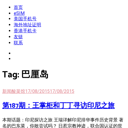
Skip
首页
我是王掌柜
新闻酸菜馆|极客电台|自媒体联盟
to
eSIM
content
美国手机号
海外地址证明
香港手机卡
友链
联系
Tag:
巴厘岛
新闻酸菜馆
17/08/2015
17/08/2015
第187期：王掌柜和丁丁寻访印尼之旅
本期话题：印尼探访之旅 王瑞详解印尼排华事件历史背景 著
名的巴东菜，你敢尝试吗？ 日惹宗教神迹，联合国认证的世