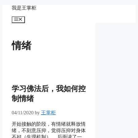
Skip
我是王掌柜
to
content
Menu
情绪
学习佛法后，我如何控
制情绪
04/11/2020
by
王掌柜
开始接触的阶段，有情绪就释放情
绪，不刻意压抑，觉得压抑对身体
不好（生理机制）。 后面读了一