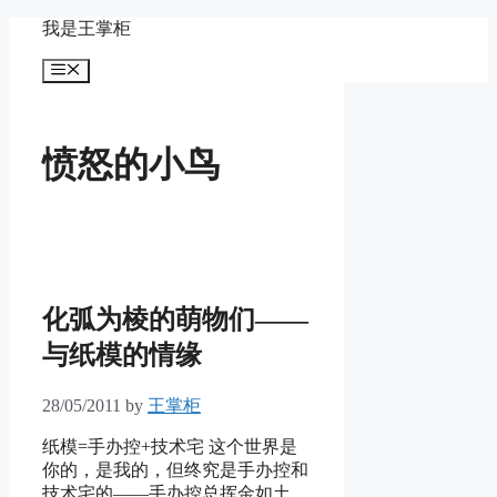
Skip
我是王掌柜
to
content
Menu
愤怒的小鸟
化弧为棱的萌物们——
与纸模的情缘
28/05/2011
by
王掌柜
纸模=手办控+技术宅 这个世界是
你的，是我的，但终究是手办控和
技术宅的——手办控总挥金如土，