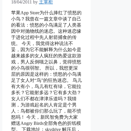
18/04/2011
by
王掌柜
苹果App Store为什么捧红了愤怒的
小鸟？我曾在一篇文章中谈了自己
的看法：愤怒的小鸟满足了人类基
因中对抛物线的迷恋。这种迷恋缘
于进化过程中先人射箭捕食的传
统。 今天，我觉得这种说法不
妥，因为它不能解释为什么如今是
越来越多的女人疯狂的热爱这款游
戏，男人反倒嗤之以鼻，觉得愤怒
的小鸟很弱智。 所以，我想更深
层的原因是这样的：愤怒的小鸟满
足了女人对“鸟”的狂热迷恋。 鸟儿
有大有小，鸟儿有红有绿，它能拉
多长？它能射多远？它有多大劲？
女人们不都在津津乐道吗？我猜
测，为游戏起名的人肯定是个男
人：鸟都被你们那么玩了，能不愤
怒吗！ 今天，新民智免费为大家
赠送Angry Birds全部角色的折纸模
型。 下载地址：skydrive 解压后，