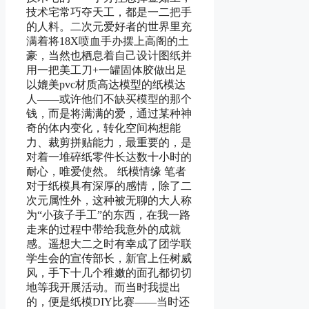
技术宅常巧夺天工，都是一二把手
的人料。二次元爱好者的世界里充
满着将18X喷血手办摆上高阁的土
豪，当然也栖息着自己设计图纸并
用一把美工刀+一罐固体胶做出足
以媲美pvc材质高达模型的纸模达
人——或许他们不缺买模型的那个
钱，而是将满满的爱，通过某种神
奇的体内变化，转化空间构想能
力、裁剪拼贴能力，最重要的，是
对着一堆碎纸零件长达数十小时的
耐心，唯爱使然。 纸模情缘 笔者
对于纸模具有深厚的感情，除了二
次元属性外，这种被无聊的大人称
为“小孩子手工”的东西，在我一路
走来的过程中带给我意外的成就
感。遥想大二之时有幸成了团学联
学生会的宣传部长，新官上任树威
风，手下十几个稚嫩的面孔都切切
地等我开展活动。而当时我提出
的，便是纸模DIY比赛——当时还