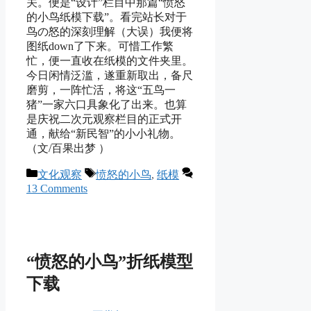
关。便是“设计”栏目中那篇“愤怒
的小鸟纸模下载”。看完站长对于
鸟の怒的深刻理解（大误）我便将
图纸down了下来。可惜工作繁
忙，便一直收在纸模的文件夹里。
今日闲情泛滥，遂重新取出，备尺
磨剪，一阵忙活，将这“五鸟一
猪”一家六口具象化了出来。也算
是庆祝二次元观察栏目的正式开
通，献给“新民智”的小小礼物。
（文/百果出梦 ）
Categories
Tags
文化观察
愤怒的小鸟
,
纸模
13 Comments
“愤怒的小鸟”折纸模型
下载