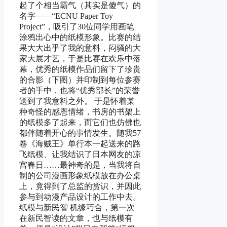
起了个相当霸气（其实是傻气）的
名字——“ECNU Paper Toy
Project”，吸引了30位同学用画笔
涂鸦出心中的纸模形象。比赛的结
果大大出乎了我的意料，闷骚的大
家大展才艺，于是比赛在欢乐中落
幕，优秀的纸模作品们留下了珍贵
的合影（下图）并印制到每位参赛
者的手中，也将“优秀部长”的荣誉
送到了我意料之外。 于是怀着某
种奇怪的感恩情绪，书房的书架上
的纸模多了起来，而它们也仿佛也
都伴随着开心的事情发生。随我57
卷《海贼王》单行本一起送来的路
飞纸模、让我结识了日本网友的凉
宫春日……最神奇的是，当我将自
制的公司漫画形象纸模放在办公桌
上，竟得到了总监的赏识，并因此
参与到动漫产品设计的工作中去。
纸模与新民智 机缘巧合，第一次
在新民智读的文章，也与纸模有