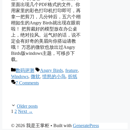
里面出现几个PDF格式的文件。你
用家里的彩色打印机打印即可，再
拿一把剪刀，几分钟后，五六个栩
栩如生的Angry Birds就出现在眼前
啦！ 把剪裁好的模型放在办公桌
上，绝对拉风。运气好的话，说不
定会有好奇的美眉向你搭讪请教
哦！ 万恶的微软也放出过Angry
Birds版windows主题，可移步下
载。
Categories
Tags
数码评测
Angry Birds
,
feature
,
Windows
,
微软
,
愤怒的小鸟
,
折纸
7 Comments
Older posts
Page
Page
1
2
Next
→
© 2026 我是王掌柜
• Built with
GeneratePress