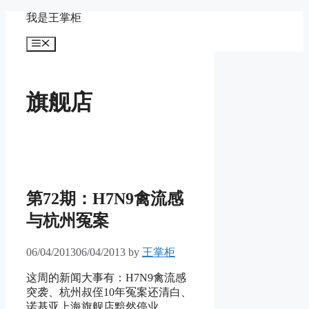
Skip
我是王掌柜
to
content
Menu
旗舰店
第72期：H7N9禽流感
与杭州冤案
06/04/2013
06/04/2013
by
王掌柜
这周的新闻大事有：H7N9禽流感
突袭、杭州叔侄10年冤案还清白、
诺基亚上海旗舰店黯然停业。