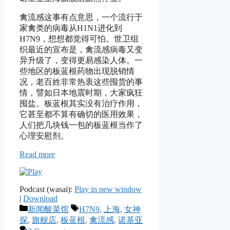
禽流感这事有点意思，一个流行于
家禽类的病毒从H1N1进化到
H7N9，想想都觉得可怕。世卫组
织最近的宣布是，禽流感病毒又变
异升级了，变得更易感染人体。一
些地区的板蓝根药物出现脱销情
况，老百姓非常热衷这些囤货的事
情，譬如日本地震时期，大家疯狂
囤盐。板蓝根其实没有治疗作用，
它甚至都不算有确切的医用效果，
人们把几块钱一包的板蓝根当作了
心理安慰剂。
Read more
Podcast (wasai):
Play in new window
|
Download
Categories
Tags
新闻酸菜馆
H7N9
,
上海
,
女神
探
,
旗舰店
,
板蓝根
,
禽流感
,
诺基亚