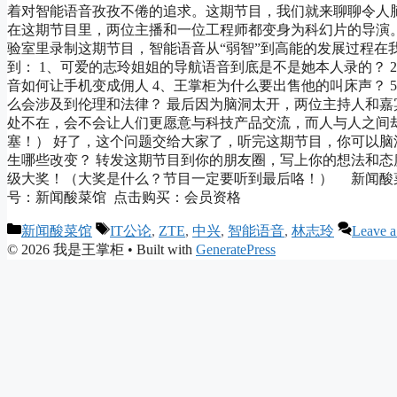
着对智能语音孜孜不倦的追求。这期节目，我们就来聊聊令人脑
在这期节目里，两位主播和一位工程师都变身为科幻片的导演
验室里录制这期节目，智能语音从“弱智”到高能的发展过程在
到： 1、可爱的志玲姐姐的导航语音到底是不是她本人录的？ 2、s
音如何让手机变成佣人 4、王掌柜为什么要出售他的叫床声？ 
么会涉及到伦理和法律？ 最后因为脑洞太开，两位主持人和嘉
处不在，会不会让人们更愿意与科技产品交流，而人与人之间
塞！） 好了，这个问题交给大家了，听完这期节目，你可以
生哪些改变？ 转发这期节目到你的朋友圈，写上你的想法和
级大奖！（大奖是什么？节目一定要听到最后咯！） 新闻酸菜馆
号：新闻酸菜馆 点击购买：会员资格
Categories
Tags
新闻酸菜馆
IT公论
,
ZTE
,
中兴
,
智能语音
,
林志玲
Leave 
© 2026 我是王掌柜
• Built with
GeneratePress