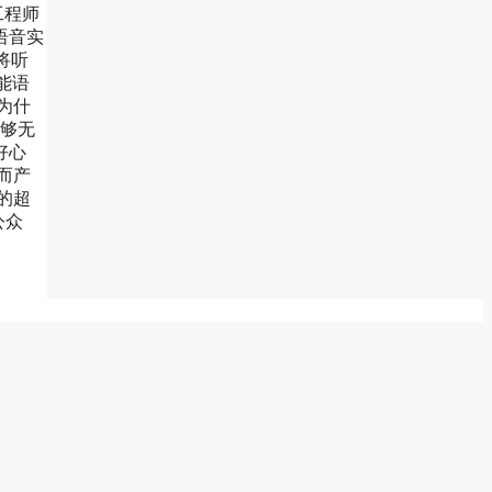
工程师
语音实
将听
能语
为什
足够无
好心
而产
的超
公众