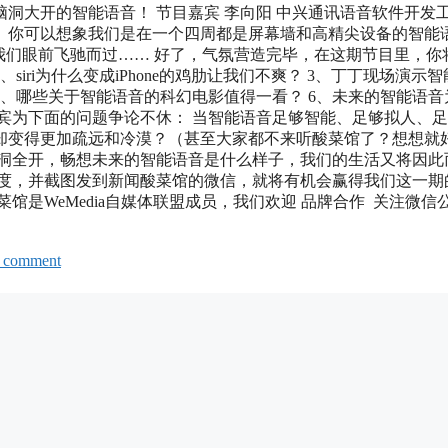
洞大开的智能语音！ 节目嘉宾 李向阳 中兴通讯语音软件开发
。你可以想象我们是在一个四周都是屏幕墙和高精尖设备的智能
我们眼前飞驰而过…… 好了，气氛营造完毕，在这期节目里，你
iri为什么变成iPhone的鸡肋让我们不爽？ 3、丁丁现场演示智
5、哪些关于智能语音的科幻电影值得一看？ 6、未来的智能语音
宾为下面的问题争论不休： 当智能语音足够智能、足够拟人、
却变得更加疏远和冷漠？（甚至大家都不来听酸菜馆了？想想就
脑洞全开，畅想未来的智能语音是什么样子，我们的生活又将因此
态度，并截图发到新闻酸菜馆的微信，就将有机会赢得我们这一期
是WeMedia自媒体联盟成员，我们欢迎 品牌合作 关注微信
a comment