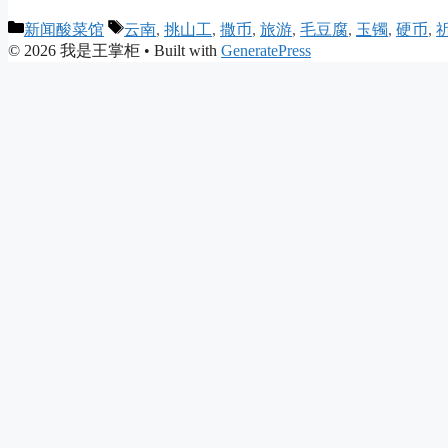
Categories
Tags
新闻酸菜馆
云南
,
挑山工
,
撒币
,
旅游
,
毛豆腐
,
玉镯
,
硬币
,
© 2026 我是王掌柜
• Built with
GeneratePress