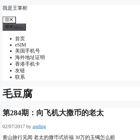
Skip
我是王掌柜
to
content
Menu
Menu
首页
eSIM
美国手机号
海外地址证明
香港手机卡
友链
联系
毛豆腐
第284期：向飞机大撒币的老太
02/07/2017
by
anding
黄山旅行见闻 老太的撒币式祈福 30万的玉镯怎么赔