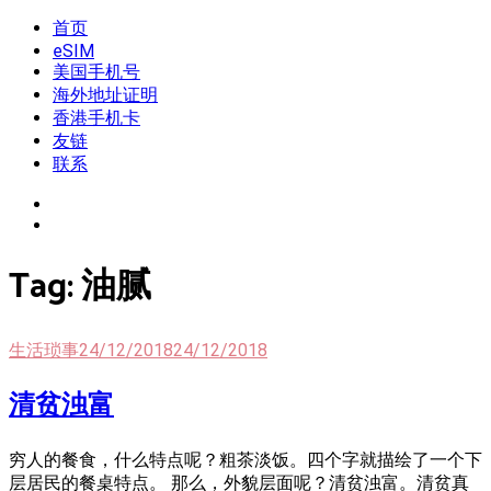
Skip
首页
我是王掌柜
新闻酸菜馆|极客电台|自媒体联盟
to
eSIM
content
美国手机号
海外地址证明
香港手机卡
友链
联系
Tag:
油腻
生活琐事
24/12/2018
24/12/2018
清贫浊富
穷人的餐食，什么特点呢？粗茶淡饭。四个字就描绘了一个下
层居民的餐桌特点。 那么，外貌层面呢？清贫浊富。清贫真