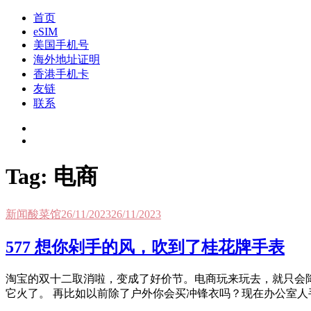
Skip
首页
to
我是王掌柜
新闻酸菜馆|极客电台|自媒体联盟
eSIM
content
美国手机号
海外地址证明
香港手机卡
友链
联系
Tag:
电商
新闻酸菜馆
26/11/2023
26/11/2023
577 想你剁手的风，吹到了桂花牌手表
淘宝的双十二取消啦，变成了好价节。电商玩来玩去，就只会降
它火了。 再比如以前除了户外你会买冲锋衣吗？现在办公室人