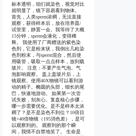
标本透明，咱们就染色，视觉对比
就明显了，镜下容易看到物体。
首先，人类sperm浓稠，无法直接
观察，获得样本后，放在培养皿/
试管里，静置一会。我等待了大概
15分钟，sperm会液化，变得稀
释。 我使用了厂商赠送的紫色染
色剂，它是粉末状，我倒出几粒染
色剂粉末，与sperm混合，然后使
用吸管，吸取一点点样本，放到载
玻片。 注意：不要产生气泡。气
泡影响观察。 盖上盖玻片后，上
镜观察。使用40X物镜可以看到游
动的精子。椭圆的头部，细长的尾
巴，快速地游动。 如果第一次尝
试失败，别灰心。复盘核心步骤，
哪一步需要优化。是不是样本太浓
稠了？是不是染色不到位？10倍目
镜+40倍物镜（195消色差），是可
以观察到的。 观察到的那个瞬
间，我情不自禁地笑了。 生命是