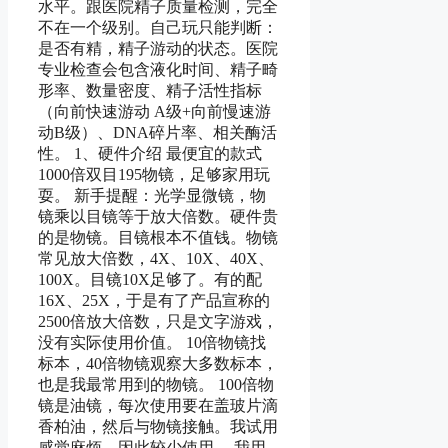
水平。跟医院精子质量检测，完全
不在一个级别。自己玩只能判断：
是否有精，精子游动的状态。医院
专业检查会包含液化时间、精子畸
形率、数量密度、精子活性指标
（向前快速游动 A级+向前慢速游
动B级）、DNA碎片率、相关酶活
性。 1、硬件介绍 最便宜的款式
1000倍双目195物镜，足够家用玩
耍。 新手提醒：光学显微镜，物
镜乘以目镜等于放大倍数。硬件贵
的是物镜。目镜根本不值钱。物镜
常见放大倍数，4X、10X、40X、
100X。目镜10X足够了。有的配
16X、25X，于是有了产品宣称的
2500倍放大倍数，只是文字游戏，
没有实际使用价值。 10倍物镜找
标本，40倍物镜观察大多数标本，
也是我最常用到的物镜。 100倍物
镜是油镜，每次使用要在盖玻片滴
香柏油，然后与物镜接触。我试用
感觉麻烦，因此较少使用。 我用