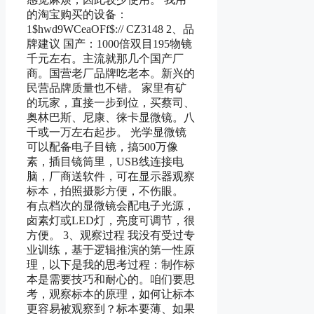
的淘宝购买的设备：
1$hwd9WCeaOFf$:// CZ3148 2、品
牌建议 国产：1000倍双目195物镜
千元左右。主流就那几个国产厂
商。国营老厂品牌吃老本。新兴的
民营品牌质量也不错。 家里有矿
的玩家，直接一步到位，买蔡司、
奥林巴斯、尼康、徕卡显微镜。八
千或一万左右起步。 光学显微镜
可以配备电子目镜，搞500万像
素，插目镜筒里，USB线连接电
脑，厂商送软件，可在显示器观察
标本，拍照摄影方便，不伤眼。
有点档次的显微镜会配电子光源，
卤素灯或LED灯，亮度可调节，很
方便。 3、观察过程 我没有受过专
业训练，基于逻辑推演的第一性原
理，以下是我的思考过程：制作标
本是需要技巧和耐心的。咱们要思
考，观察标本的原理，如何让标本
更容易被观察到？标本要薄、如果