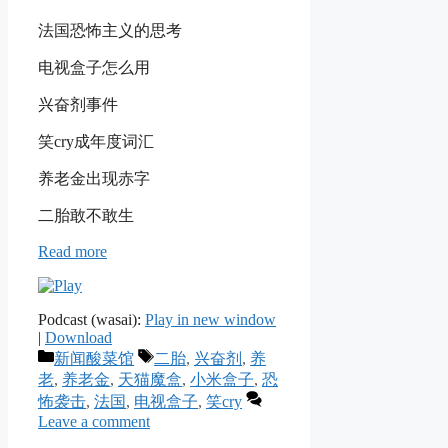
法国恐怖主义的思考
电视盒子怎么用
兴奋剂事件
笑cry成年度词汇
养老金出现赤字
二胎敢不敢生
Read more
Podcast (wasai):
Play in new window
|
Download
Categories
Tags
新闻酸菜馆
二胎
,
兴奋剂
,
养
老
,
养老金
,
天猫魔盒
,
小米盒子
,
恐
怖袭击
,
法国
,
电视盒子
,
笑cry
Leave a comment