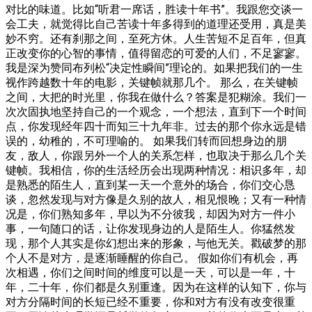
对比的味道。比如“听君一席话，胜读十年书”。我跟您交谈一
会工夫，就觉得比自己苦读十年多得到的道理还受用，真是美
妙不穷。还有刹那之间，至死方休。人生苦短不足百年，但真
正改变你的心智的事情，值得留恋的可爱的人们，不足寥寥。
我是深为赞同布列松“决定性瞬间”理论的。如果把我们的一生
视作跨越数十年的电影，关键帧就那几个。 那么，在关键帧
之间，大把的时光里，你我在做什么？答案是犯糊涂。我们一
次次固执地坚持自己的一个观念，一个想法，直到下一个时间
点，你发现经年四十而知三十九年非。过去的那个你永远是错
误的，幼稚的，不可理喻的。 如果我们转而回想身边的朋
友，敌人，你跟另外一个人的关系怎样，也取决于那么几个关
键帧。我相信，你的生活经历会出现两种情况：相识多年，却
是熟悉的陌生人，直到某一天一个意外的场合，你们交心恳
谈，忽然发现与对方像是久别的故人，相见恨晚；又有一种情
况是，你们熟知多年，早以为不分彼我，却因为对方一件小
事，一句随口的话，让你发现身边的人是陌生人。你猛然发
现，那个人其实是你幻想出来的形象，与他无关。戳破梦的那
个人不是对方，是逐渐睡醒的你自己。 假如你们有机会，再
次相遇，你们之间时间的维度可以是一天，可以是一年，十
年，二十年，你们都是久别重逢。因为在这样的认知下，你与
对方分隔时间的长短已经不重要，你和对方有没有改变很重