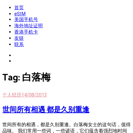
Skip
首页
我是王掌柜
新闻酸菜馆|极客电台|自媒体联盟
to
eSIM
content
美国手机号
海外地址证明
香港手机卡
友链
联系
Tag:
白落梅
个人经历
14/08/2013
世间所有相遇 都是久别重逢
世间所有的相遇，都是久别重逢。白落梅女士的这句话，值得
品味。 我们常用一些词，一些谚语，它们蕴含着强烈地时间