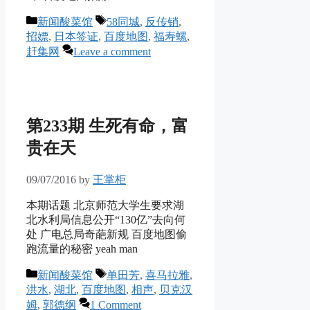
Categories
Tags
新闻酸菜馆
58同城
,
反传销
,
招嫖
,
日本签证
,
百度地图
,
福寿螺
,
赶集网
Leave a comment
第233期 生死有命，富
贵在天
09/07/2016
by
王掌柜
本期话题 北京师范大学生要求湖
北水利局信息公开“130亿”去向何
处 广电总局奇葩新规 百度地图偷
跑流量的秘密 yeah man
Categories
Tags
新闻酸菜馆
单田芳
,
喜马拉雅
,
洪水
,
湖北
,
百度地图
,
相声
,
贝克汉
姆
,
郭德纲
1 Comment