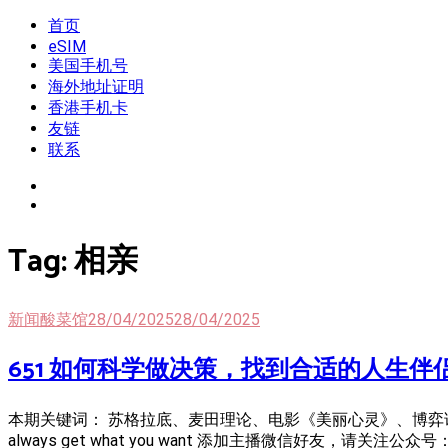
Skip
首页
我是王掌柜
新闻酸菜馆|极客电台|自媒体联盟
to
eSIM
content
美国手机号
海外地址证明
香港手机卡
友链
联系
Tag:
相亲
新闻酸菜馆
28/04/2025
28/04/2025
651 如何科学做决策，找到合适的人生伴
本期关键词： 苏格拉底、麦田理论、电影《美丽心灵》、博弈论、
always get what you want 添加主播微信好友，请关注公