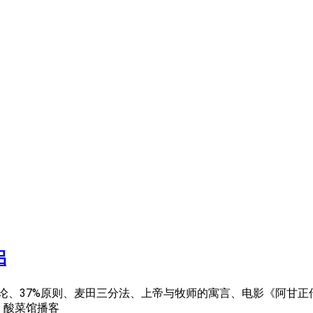
侣
37%原则、麦田三分法、上帝与牧师的寓言、电影《阿甘正传》、高
众号：酸菜馆播客