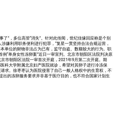
出事了”，多位高管“消失”。针对此传闻，世纪佳缘回应称是个别
人涉嫌利用职务便利进行犯罪，“复星一贯坚持合法合规运营，
将本单位的财物非法占为已有，监守自盗、数额较大的行为。职
首例“单身女性冻卵案”近日一审宣判。北京市朝阳区法院判决原
北京市朝阳区法院一审首次开庭，2021年9月第二次开庭。期
首都医科大学附属北京妇产医院就诊，希望对其卵子进行冷冻保
该请求。徐枣枣认为医院侵害了自己一般人格权中的生育权，不
提出的冻卵服务要求并非基于医疗目的，也不符合国家计划生