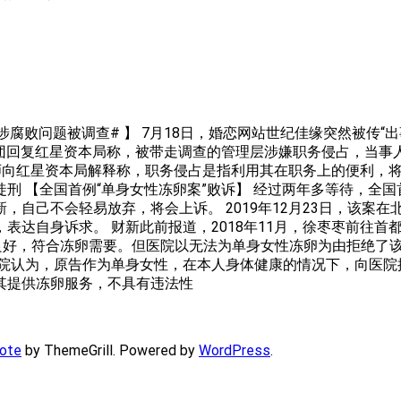
腐败问题被调查# 】 7月18日，婚恋网站世纪佳缘突然被传“
集团回复红星资本局称，被带走调查的管理层涉嫌职务侵占，当事
律师向红星资本局解释称，职务侵占是指利用其在职务上的便利，
刑 【全国首例“单身女性冻卵案”败诉】 经过两年多等待，全国
自己不会轻易放弃，将会上诉。 2019年12月23日，该案在
表达自身诉求。 财新此前报道，2018年11月，徐枣枣前往
况良好，符合冻卵需要。但医院以无法为单身女性冻卵为由拒绝了
法院认为，原告作为单身女性，在本人身体健康的情况下，向医院
其提供冻卵服务，不具有违法性
ote
by ThemeGrill. Powered by
WordPress
.