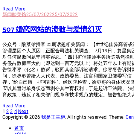
Read More
新闻酸菜馆
25/07/2022
25/07/2022
507 婚恋网站的溃败与爱情幻灭
公众号：酸菜馆播客 本期话题相关新闻： 【#世纪佳缘高管或涉
管理层因个人原因，正配合司法机关调查。 7月19日，复星
对任何腐败问题坚持零容忍。” 四川扩信律师事务所陈浩然
务侵占数额巨大的（即达到一百万元以上）将处五年以上有期徒
告徐枣枣（化名）败诉，驳回其全部诉讼请求。徐枣枣告诉财新，
间，徐枣枣曾给人大代表、政协委员、法官和国家卫健委写信，
存，“给自己留一些可能性”。经医院检查，徐枣枣的身体状
应以其暂时单身状态而剥夺其生育权利，于是起诉至法院。 
育政策，违反了相关部门规章和技术规范的规定。被告拒绝为
Read More
Posts
Page
Page
Page
Page
1
2
3
4
Next
Navigation
Copyright © 2026
我是王掌柜
. All rights reserved. Theme:
Cen
首页