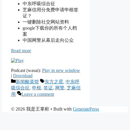
中东呼吸综合征
芝麻信用分免费申请申根签
证？
一键删除社交网站资料
google下载你的所有个人档
案
中国网警从幕后走向公众
Read more
Podcast (wasai):
Play in new window
|
Download
Categories
Tags
新闻酸菜馆
东方之星
,
中东呼
吸综合征
,
申根
,
签证
,
网警
,
芝麻信
用
Leave a comment
© 2026 我是王掌柜
• Built with
GeneratePress