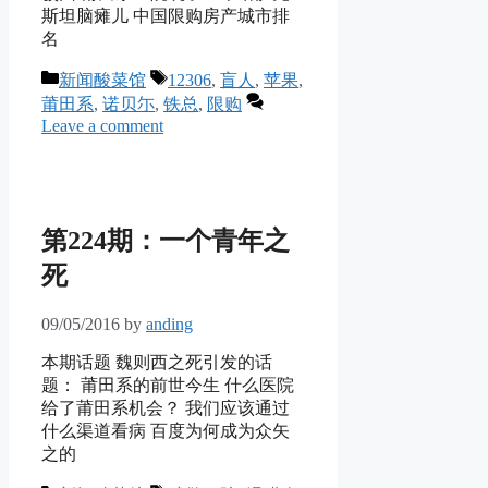
斯坦脑瘫儿 中国限购房产城市排
名
Categories
Tags
新闻酸菜馆
12306
,
盲人
,
苹果
,
莆田系
,
诺贝尓
,
铁总
,
限购
Leave a comment
第224期：一个青年之
死
09/05/2016
by
anding
本期话题 魏则西之死引发的话
题： 莆田系的前世今生 什么医院
给了莆田系机会？ 我们应该通过
什么渠道看病 百度为何成为众矢
之的