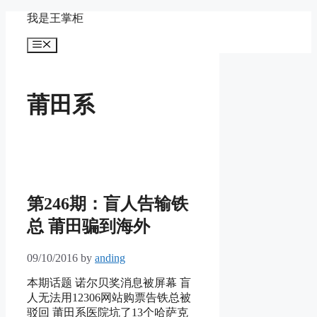
Skip
我是王掌柜
to
content
Menu
莆田系
第246期：盲人告输铁
总 莆田骗到海外
09/10/2016
by
anding
本期话题 诺尔贝奖消息被屏幕 盲
人无法用12306网站购票告铁总被
驳回 莆田系医院坑了13个哈萨克