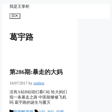
Skip
我是王掌柜
to
content
Menu
葛宇路
第286期:暴走的大妈
16/07/2017
by
anding
没有A站B站咱们看C站 给大妈们
指一条暴走之路 中医能够修飞机
吗 葛宇路的诞生与覆灭
Categories
Tags
新闻酸菜馆
A站
,
B站
,
中医
,