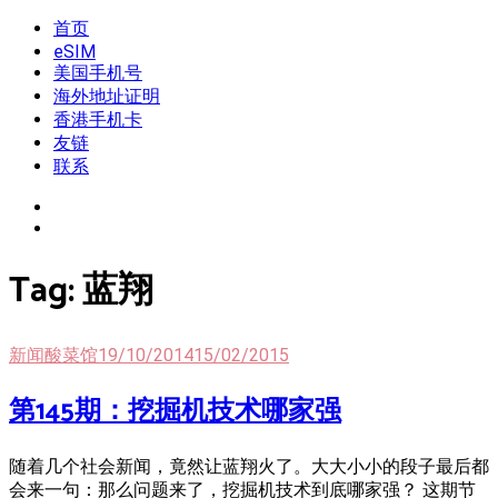
Skip
首页
我是王掌柜
新闻酸菜馆|极客电台|自媒体联盟
to
eSIM
content
美国手机号
海外地址证明
香港手机卡
友链
联系
Tag:
蓝翔
新闻酸菜馆
19/10/2014
15/02/2015
第145期：挖掘机技术哪家强
随着几个社会新闻，竟然让蓝翔火了。大大小小的段子最后都
会来一句：那么问题来了，挖掘机技术到底哪家强？ 这期节