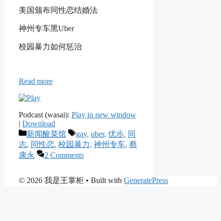
美国颁布同性恋结婚法
神州专车黑Uber
校园暴力如何惩治
Read more
Podcast (wasai):
Play in new window
|
Download
Categories
Tags
新闻酸菜馆
gay
,
uber
,
优步
,
同
志
,
同性恋
,
校园暴力
,
神州专车
,
蔡
康永
2 Comments
© 2026 我是王掌柜
• Built with
GeneratePress