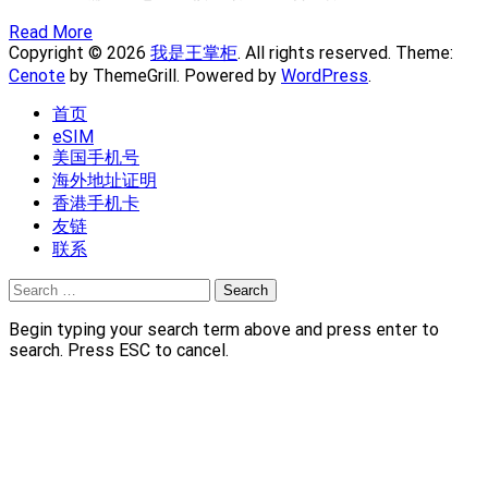
Read More
Copyright © 2026
我是王掌柜
. All rights reserved. Theme:
Cenote
by ThemeGrill. Powered by
WordPress
.
首页
eSIM
美国手机号
海外地址证明
香港手机卡
友链
联系
Search
for:
Begin typing your search term above and press enter to
search. Press ESC to cancel.