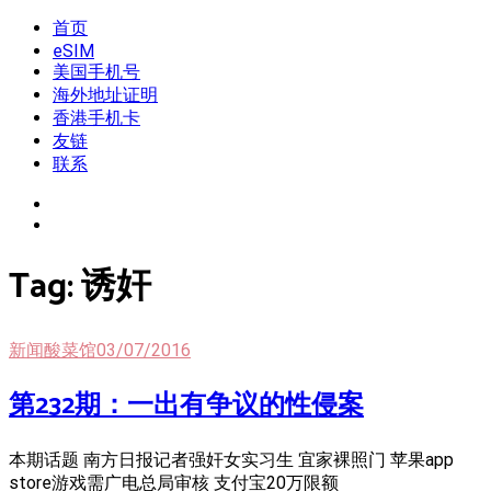
Skip
首页
我是王掌柜
新闻酸菜馆|极客电台|自媒体联盟
to
eSIM
content
美国手机号
海外地址证明
香港手机卡
友链
联系
Tag:
诱奸
新闻酸菜馆
03/07/2016
第232期：一出有争议的性侵案
本期话题 南方日报记者强奸女实习生 宜家裸照门 苹果app
store游戏需广电总局审核 支付宝20万限额