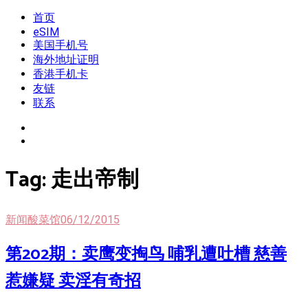
Skip
首页
我是王掌柜
新闻酸菜馆|极客电台|自媒体联盟
to
eSIM
content
美国手机号
海外地址证明
香港手机卡
友链
联系
Tag:
走出帝制
新闻酸菜馆
06/12/2015
第202期：卖鹰变掏鸟 哺乳遭吐槽 慈善
惹嫌疑 卖淫有奇招