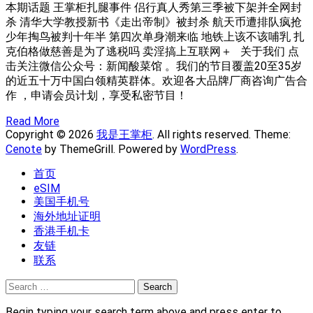
本期话题 王掌柜扎腿事件 侣行真人秀第三季被下架并全网封
杀 清华大学教授新书《走出帝制》被封杀 航天币遭排队疯抢
少年掏鸟被判十年半 第四次单身潮来临 地铁上该不该哺乳 扎
克伯格做慈善是为了逃税吗 卖淫搞上互联网＋ 关于我们 点
击关注微信公众号：新闻酸菜馆 。我们的节目覆盖20至35岁
的近五十万中国白领精英群体。欢迎各大品牌厂商咨询广告合
作 ，申请会员计划，享受私密节目！
Read More
Copyright © 2026
我是王掌柜
. All rights reserved. Theme:
Cenote
by ThemeGrill. Powered by
WordPress
.
首页
eSIM
美国手机号
海外地址证明
香港手机卡
友链
联系
Search
for:
Begin typing your search term above and press enter to