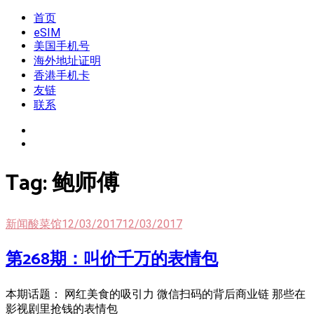
Skip
首页
我是王掌柜
新闻酸菜馆|极客电台|自媒体联盟
to
eSIM
content
美国手机号
海外地址证明
香港手机卡
友链
联系
Tag:
鲍师傅
新闻酸菜馆
12/03/2017
12/03/2017
第268期：叫价千万的表情包
本期话题： 网红美食的吸引力 微信扫码的背后商业链 那些在
影视剧里抢钱的表情包