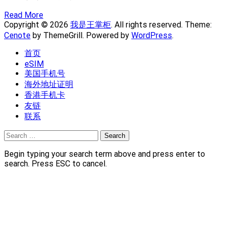
Read More
Copyright © 2026
我是王掌柜
. All rights reserved. Theme:
Cenote
by ThemeGrill. Powered by
WordPress
.
首页
eSIM
美国手机号
海外地址证明
香港手机卡
友链
联系
Search
for:
Begin typing your search term above and press enter to
search. Press ESC to cancel.