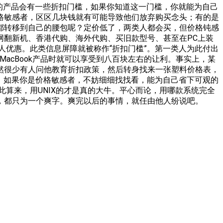
，苹果的产品会有一些折扣门槛，如果你知道这一门槛，你就能为自己
格敏感者，区区几块钱就有可能导致他们放弃购买念头；有的是
都转移到自己的腰包呢？定价低了，两类人都会买，但价格钝感
网翻新机、香港代购、海外代购、买旧款型号、甚至在PC上装
人优惠。此类信息屏障就被称作“折扣门槛”。第一类人为此付出
acBook产品时就可以享受到八百块左右的让利。事实上，某
然很少有人问他教育折扣政策，然后转身找来一张塑料价格表，
槛。如果你是价格敏感者，不妨细细找找看，能为自己省下可观的
知识最少，如此算来，用UNIX的才是真的大牛。平心而论，用哪款系统完全
，都只为一个爽字。爽完以后的事情，就任由他人纷说吧。