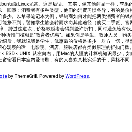
，Ubuntu版Linux尤甚。这是后话。 其实，像其他商品一样
么一回事：消费者有多种类型，他们的消费习惯各异，有的是价
价多少。以苹果笔记本为例，经销商如何才能把两类消费者的钱
可能挣不到，譬如学生族会转而求向其他途径（购买二手货、官
障，跨过这道坎，价格敏感者会得到些许折扣，同时避免给有钱
种折扣门槛就是“教育者优惠”。如果你是学生、教师人员，购买M
介绍后，我就说我是学生，优惠后的价格是多少，对方一愣，显
。留心观察的话，电影院、酒店、服装店都有类似原理的折扣门
inux < BSD < UNIX. 从左向右，用Mac的人懂的计算机
上窗帘看日本室内爱情剧，有的人喜欢真枪实弹的干，风格不同
ote
by ThemeGrill. Powered by
WordPress
.