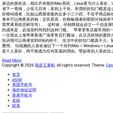
身边的朋友说，相比乔布斯的Mac系统，Linux更为讨人喜欢
省下一笔钱，少至几百块，多则上千块。所谓的折扣门槛是这
价格钝感者，比如山西煤老板的众多小三小四，不在乎商品标
者本可以掏更多的钱；定价若高，价格敏感者的那部分钱就有
黑苹果系统尝鲜等等）。 这时候，经销商就会设立一个信息屏
的成本是，必须花时间找到这种门槛。 苹果零售店最常用的一
一次我去上海苹果香港广场零售店打酱油，在店员热情的轰炸
告诉我可以再便宜850块的样子。 生活中的折扣门槛真不少
费用。 玩电脑的人喜欢做以下一个排列Mac < Windows < L
是个人喜好，绝不能成为任何装逼的理由。譬如有的人喜欢拉
Read More
Copyright © 2026
我是王掌柜
. All rights reserved. Theme:
Cen
首页
eSIM
美国手机号
海外地址证明
香港手机卡
友链
联系