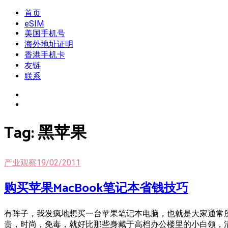
Skip
首页
我是王掌柜
新闻酸菜馆|极客电台|自媒体联盟
to
eSIM
content
美国手机号
海外地址证明
香港手机卡
友链
联系
Tag:
黑苹果
产业观察
19/02/2011
购买苹果MacBook笔记本省钱技巧
有阵子，我发疯地想买一台苹果笔记本电脑，也就是大家通常所
贵，时尚，免毒，就好比那些身藏于高档办公楼里的小白领，清高的