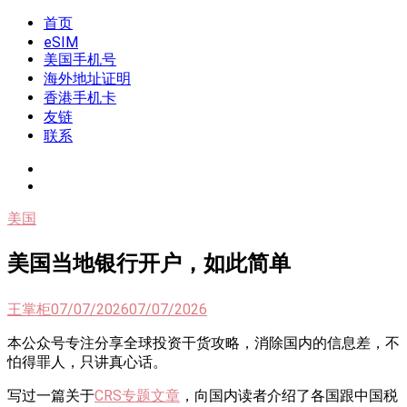
Skip
首页
我是王掌柜
新闻酸菜馆|极客电台|自媒体联盟
to
eSIM
content
美国手机号
海外地址证明
香港手机卡
友链
联系
美国
美国当地银行开户，如此简单
王掌柜
07/07/2026
07/07/2026
本公众号专注分享全球投资干货攻略，消除国内的信息差，不
怕得罪人，只讲真心话。
写过一篇关于
CRS专题文章
，向国内读者介绍了各国跟中国税