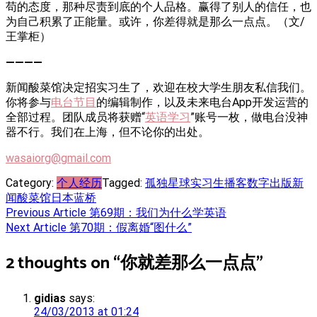
苟的态度，那种尽责到底的个人品格。赢得了别人的信任，也
为自己积累了正能量。或许，你差得就是那么一点点。（文/
王掌柜）
————
新闻酸菜馆决定招实习生了，欢迎在校大学生朋友私信我们。
你将参与
电台节目
的编辑制作，以及未来电台App开发运营的
全部过程。团队成员将获赠“
英语学习
”账号一枚，做电台没神
器不行。我们在上海，但不论你的出处。
wasaiorg@gmail.com
Category:
个人经历
Tagged:
孤独星球
实习生
播客
数字出版
新
闻酸菜馆
日本
蓝桥
Post
Previous Article
第69期：我们为什么学英语
Next Article
第70期：假离婚“图什么”
navigation
2 thoughts on “
你就差那么一点点
”
gidias
says:
24/03/2013 at 01:24