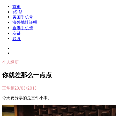
Skip
首页
我是王掌柜
新闻酸菜馆|极客电台|自媒体联盟
to
eSIM
content
美国手机号
海外地址证明
香港手机卡
友链
联系
个人经历
你就差那么一点点
王掌柜
23/03/2013
今天要分享的是三件小事。