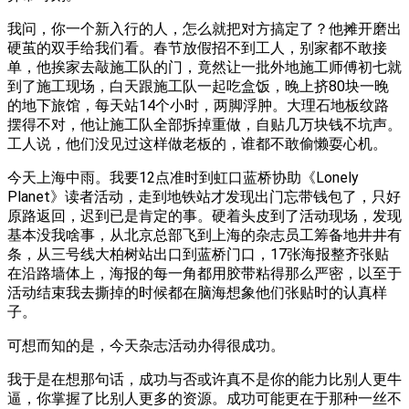
我问，你一个新入行的人，怎么就把对方搞定了？他摊开磨出
硬茧的双手给我们看。春节放假招不到工人，别家都不敢接
单，他挨家去敲施工队的门，竟然让一批外地施工师傅初七就
到了施工现场，白天跟施工队一起吃盒饭，晚上挤80块一晚
的地下旅馆，每天站14个小时，两脚浮肿。大理石地板纹路
摆得不对，他让施工队全部拆掉重做，自贴几万块钱不坑声。
工人说，他们没见过这样做老板的，谁都不敢偷懒耍心机。
今天上海中雨。我要12点准时到虹口蓝桥协助《Lonely
Planet》读者活动，走到地铁站才发现出门忘带钱包了，只好
原路返回，迟到已是肯定的事。硬着头皮到了活动现场，发现
基本没我啥事，从北京总部飞到上海的杂志员工筹备地井井有
条，从三号线大柏树站出口到蓝桥门口，17张海报整齐张贴
在沿路墙体上，海报的每一角都用胶带粘得那么严密，以至于
活动结束我去撕掉的时候都在脑海想象他们张贴时的认真样
子。
可想而知的是，今天杂志活动办得很成功。
我于是在想那句话，成功与否或许真不是你的能力比别人更牛
逼，你掌握了比别人更多的资源。成功可能更在于那种一丝不