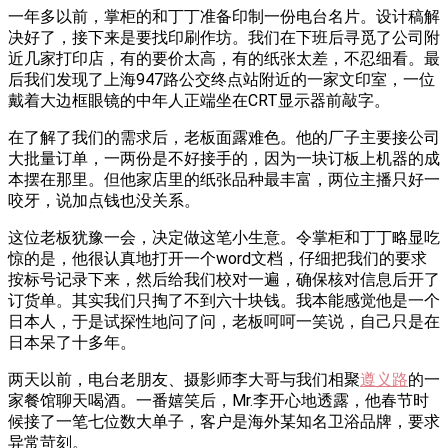
一年多以前，掌柜的和丁丁准备印制一份电台名片。设计稿解
决好了，接下来是要找印刷作坊。我们在下班后寻觅了公司附
近几家打印店，有的要价太高，有的纸张太差，不忍细看。最
后我们发现了上海947路公交终点站附近的一家文印室，一位
戴着大边框眼镜的中年人正端坐在CRT显示器前敲字。
在了解了我们的需求后，老板面露难色。他的厂子主要接公司
大批量订单，一两份是不好接手的，因为一块订板上机器的成
本摆在那里。但他家店里的纸张品种最丰富，两位主播只好一
咬牙，说加点钱也没关系。
这位老板犹豫一会，决定做这笔小生意。令掌柜和丁丁略显吃
惊的是，他很认真地打开一个word文档，仔细把我们的要求
按标号记录下来，然后给我们校对一遍，确保核对信息后开了
订货单。其实我们只掏了不到六十块钱。我本能感觉他是一个
日本人，于是试探性地问了问，老板呵呵一笑说，自己只是在
日本呆了十多年。
两天以前，电台老朋友、摄影师李大哥与我们相聚
遵义路
的一
家餐馆聊天喝酒。一番嬉笑后，Mr.李开心地透露，他春节时
候接了一笔七位数大单子，客户是海外某知名卫浴品牌，要求
异常苛刻。