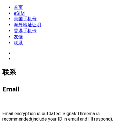
Skip
首页
我是王掌柜
新闻酸菜馆|极客电台|自媒体联盟
to
eSIM
content
美国手机号
海外地址证明
香港手机卡
友链
联系
联系
Email
Email encryption is outdated. Signal/Threema is
recommended(include your ID in email and I’ll respond).