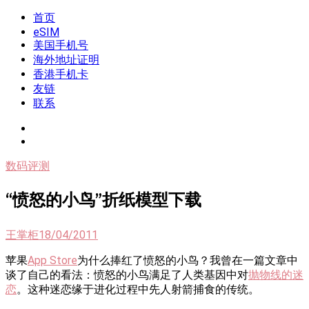
Skip
首页
我是王掌柜
新闻酸菜馆|极客电台|自媒体联盟
to
eSIM
content
美国手机号
海外地址证明
香港手机卡
友链
联系
数码评测
“愤怒的小鸟”折纸模型下载
王掌柜
18/04/2011
苹果
App Store
为什么捧红了愤怒的小鸟？我曾在一篇文章中
谈了自己的看法：愤怒的小鸟满足了人类基因中对
抛物线的迷
恋
。这种迷恋缘于进化过程中先人射箭捕食的传统。