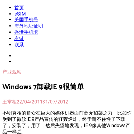
Skip
首页
我是王掌柜
新闻酸菜馆|极客电台|自媒体联盟
to
eSIM
content
美国手机号
海外地址证明
香港手机卡
友链
联系
产业观察
Windows 7卸载IE 9很简单
王掌柜
22/04/2011
31/07/2012
不明真相的群众在巨大的媒体机器面前毫无招架之力。比如你
受到了微软IE 9产品宣传的狂轰烂炸，终于耐不住性子下载
了，安装了，用了，然后失望地发现，IE 9像其他Windows产
品一样烂。