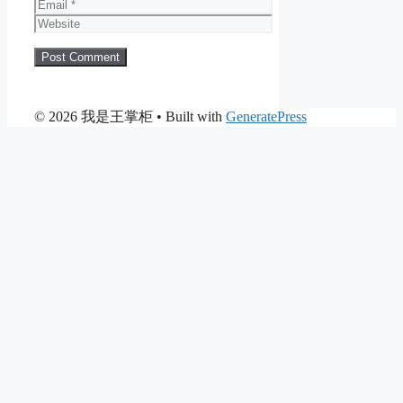
Email
Website
© 2026 我是王掌柜
• Built with
GeneratePress