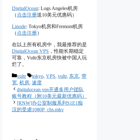
DigitalOcean
: Logs Angeles机房
（
点击注册
送10美元优惠码）
Linode
: Tokyo机房和Fremont机房
（
点击注册
）
在以上所有机房中，我最推荐的是
DigitalOcean VPS
，性能长期稳定
可靠，Vultr东京机房快被中国人玩
烂了。
Categories
Tags
vultr
tokyo
,
VPS
,
vultr
,
东京
,
带
宽
,
机房
,
速度
digitalocean vps开通多用户团队
账号教程（附10美元最新优惠码）
[RNW]办公室制服系列S1E1痴
汉的受虐1080P_chs.mkv