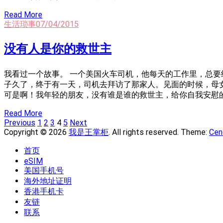
Read More
生活琐事
07/04/2015
没有人是你的救世主
我看过一个故事。 一个美国火车司机，他每天的工作里，总
子久了，终于有一天，司机去拜访了那家人。见面的时候，母
可是啊！我年轻的朋友，没有谁是谁的救世主，给你自我安慰
Read More
Posts
Page
Page
Page
Page
Page
Previous
1
2
3
4
5
Next
Navigation
Copyright © 2026
我是王掌柜
. All rights reserved. Theme:
Cen
首页
eSIM
美国手机号
海外地址证明
香港手机卡
友链
联系