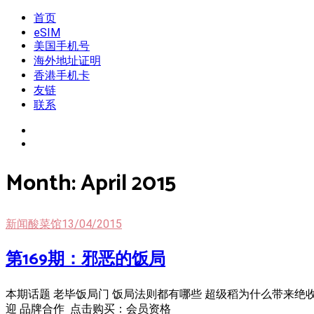
Skip
首页
我是王掌柜
新闻酸菜馆|极客电台|自媒体联盟
to
eSIM
content
美国手机号
海外地址证明
香港手机卡
友链
联系
Month:
April 2015
新闻酸菜馆
13/04/2015
第169期：邪恶的饭局
本期话题 老毕饭局门 饭局法则都有哪些 超级稻为什么带来绝收
迎 品牌合作 点击购买：会员资格